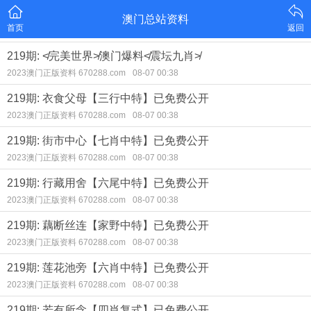
澳门总站资料
首页
返回
219期: ≮完美世界≯澳门爆料≮震坛九肖≯
2023澳门正版资料 670288.com
08-07 00:38
219期: 衣食父母【三行中特】已免费公开
2023澳门正版资料 670288.com
08-07 00:38
219期: 街市中心【七肖中特】已免费公开
2023澳门正版资料 670288.com
08-07 00:38
219期: 行藏用舍【六尾中特】已免费公开
2023澳门正版资料 670288.com
08-07 00:38
219期: 藕断丝连【家野中特】已免费公开
2023澳门正版资料 670288.com
08-07 00:38
219期: 莲花池旁【六肖中特】已免费公开
2023澳门正版资料 670288.com
08-07 00:38
219期: 若有所念【四肖复式】已免费公开