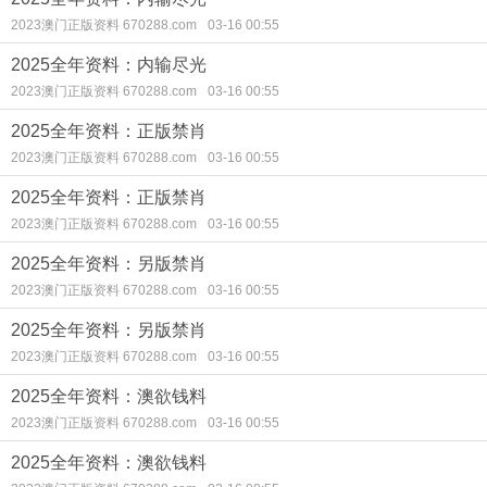
2023澳门正版资料 670288.com
03-16 00:55
2025全年资料：内输尽光
2023澳门正版资料 670288.com
03-16 00:55
2025全年资料：正版禁肖
2023澳门正版资料 670288.com
03-16 00:55
2025全年资料：正版禁肖
2023澳门正版资料 670288.com
03-16 00:55
2025全年资料：另版禁肖
2023澳门正版资料 670288.com
03-16 00:55
2025全年资料：另版禁肖
2023澳门正版资料 670288.com
03-16 00:55
2025全年资料：澳欲钱料
2023澳门正版资料 670288.com
03-16 00:55
2025全年资料：澳欲钱料