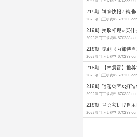
2023澳门正版资料 670288.co
219期: 神算快报∧精
2023澳门正版资料 670288.co
219期: 笑脸相迎≌
2023澳门正版资料 670288.co
218期: 鬼剑《内部
2023澳门正版资料 670288.co
218期: 【林震雷】推
2023澳门正版资料 670288.co
218期: 逍遥剑客&;
2023澳门正版资料 670288.co
218期: 马会玄机‖
2023澳门正版资料 670288.co