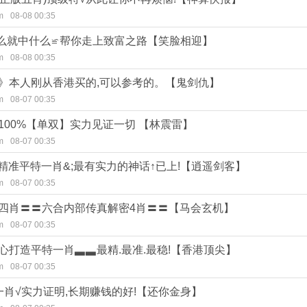
m
08-08 00:35
买什么就中什么≌帮你走上致富之路【笑脸相迎】
m
08-08 00:35
特肖》本人刚从香港买的,可以参考的。【鬼剑仇】
m
08-07 00:35
荐100%【单双】实力见证一切 【林震雷】
m
08-07 00:35
打造精准平特一肖&;最有实力的神话↑已上!【逍遥剑客】
m
08-07 00:35
7肖主四肖〓〓六合内部传真解密4肖〓〓【马会玄机】
m
08-07 00:35
精心打造平特一肖▃▃最精.最准.最稳!【香港顶尖】
m
08-07 00:35
特一肖√实力证明,长期赚钱的好!【还你金身】