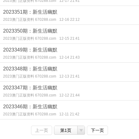
2023澳门正版资料 670288.com
12-17 21:41
2023351期：新生活幽默
2023澳门正版资料 670288.com
12-16 22:12
2023350期：新生活幽默
2023澳门正版资料 670288.com
12-15 21:41
2023349期：新生活幽默
2023澳门正版资料 670288.com
12-14 21:43
2023348期：新生活幽默
2023澳门正版资料 670288.com
12-13 21:41
2023347期：新生活幽默
2023澳门正版资料 670288.com
12-12 21:44
2023346期：新生活幽默
2023澳门正版资料 670288.com
12-11 21:42
上一页
第1页
下一页