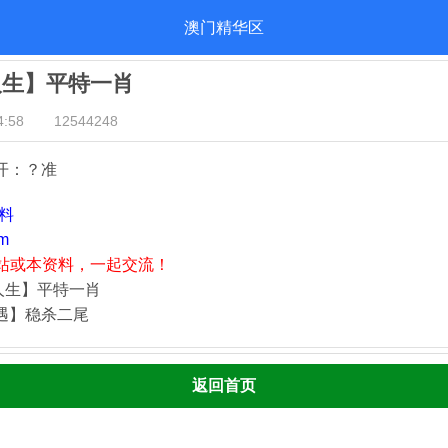
澳门精华区
人生】平特一肖
:58
12544248
开：？准
资料
m
站或本资料，一起交流！
人生】平特一肖
奇遇】稳杀二尾
返回首页